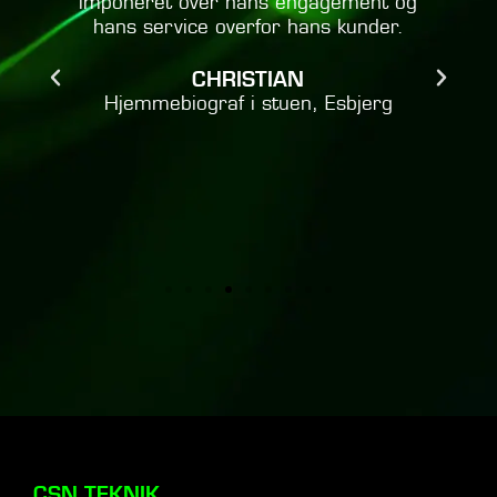
imponeret over hans engagement og
hans service overfor hans kunder.
e
t
CHRISTIAN
Hjemmebiograf i stuen, Esbjerg
CSN TEKNIK