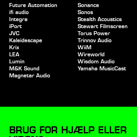
Future Automation
Sonance
ifi audio
Sonos
Integra
Stealth Acoustics
iPort
Stewart Filmscreen
JVC
Torus Power
Kaleidescape
Trinnov Audio
Krix
WiiM
LEA
Wireworld
Lumin
Wisdom Audio
M&K Sound
Yamaha MusicCast
Magnetar Audio
BRUG FOR HJÆLP ELLER