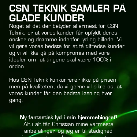
CSN TEKNIK SAMLER PÅ
GLADE KUNDER
Noget af det der betyder allermest for CSN
Teknik, er at vores kunder får opfyldt deres
ønsker og drømme indenfor lyd og billede. Vi
vil gøre vores bedste for at få tilfredse kunder
og vi vil ikke gå på kompromis med vore
idealer om, at tingene skal være 100% i
orden.
Hos CSN Teknik konkurrerer ikke på prisen
men på kvaliteten, da vi gerne vil sikre os, at
vores kunder får den bedste løsning hver
gang.
Ny fantastisk lyd i min hjemmebiograf!
M
Alt i alt får Christian mine varmeste
anbefalinger, og jeg er til stadighed
e