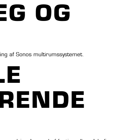
ÆG OG
tyring af Sonos multirumssystemet.
LE
DRENDE