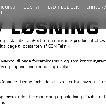
IOGRAF
UDSTYR
LYD I BOLIGEN
ERHVER
KT
 LØSNING 
og installatør af iPort, en amerikansk producent af avan
tilbage til opstarten af CSN Teknik.
nelt værktøj til både forretningsbrug og som kontrolsys
mfri og imponerende kontroloplevelse.
Sonance. Denne forbindelse sikrer et højt niveau af inno
perste inden for montering og opladning af tablets. L
eau.