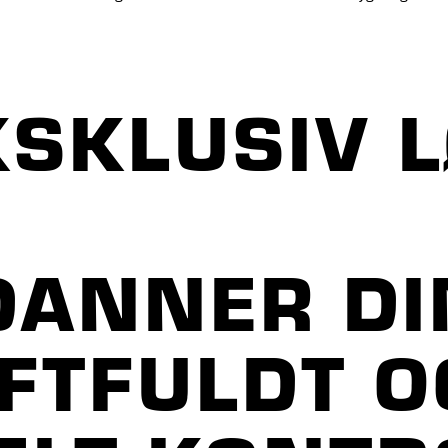
KSKLUSIV 
DANNER DI
AFTFULDT O