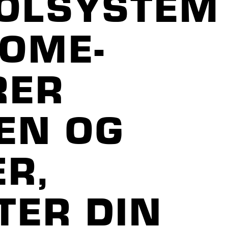
ROLSYSTEM
HOME-
RER
EN OG
R,
TER DIN