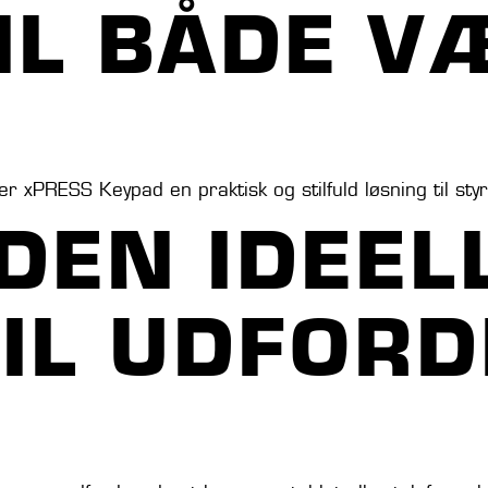
IL BÅDE V
yder xPRESS Keypad en praktisk og stilfuld løsning til s
DEN IDEEL
TIL UDFOR