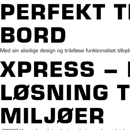
PERFEKT T
BORD
Med sin alsidige design og trådløse funktionalitet tilb
XPRESS – 
LØSNING 
MILJØER