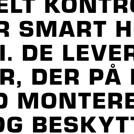
ELT KONT
ER SMART 
. DE LEVE
, DER PÅ 
D MONTERE
OG BESKYT