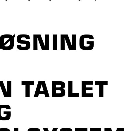
LØSNING
N TABLET
G