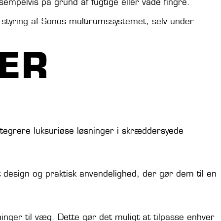
empelvis på grund af fugtige eller våde fingre.
m styring af Sonos multirumssystemet, selv under
ER
 integrere luksuriøse løsninger i skræddersyede
nt design og praktisk anvendelighed, der gør dem til en
inger til væg. Dette gør det muligt at tilpasse enhver