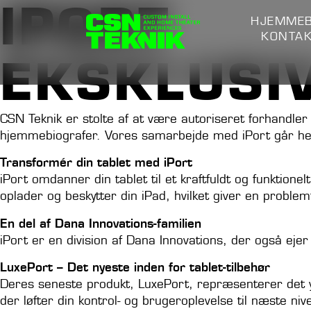
IPORT
HJEMMEB
KONTA
EKSKLUSIV
CSN Teknik er stolte af at være autoriseret forhandler 
hjemmebiografer. Vores samarbejde med iPort går helt 
Transformér din tablet med iPort
iPort omdanner din tablet til et kraftfuldt og funktio
oplader og beskytter din iPad, hvilket giver en proble
En del af Dana Innovations-familien
iPort er en division af Dana Innovations, der også ejer 
LuxePort – Det nyeste inden for tablet-tilbehør
Deres seneste produkt, LuxePort, repræsenterer det yp
der løfter din kontrol- og brugeroplevelse til næste niv