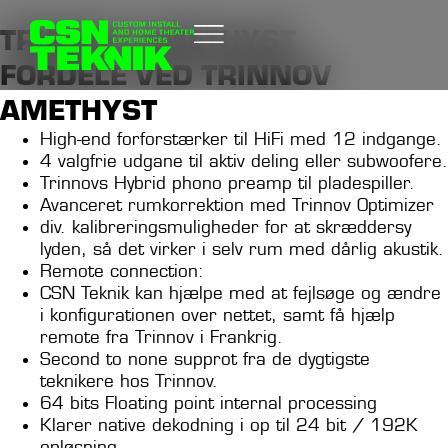
TRINNOV AMETHYST
FORDELE VED TRINNOV
AMETHYST
High-end forforstærker til HiFi med 12 indgange.
4 valgfrie udgane til aktiv deling eller subwoofere.
Trinnovs Hybrid phono preamp til pladespiller.
Avanceret rumkorrektion med Trinnov Optimizer
div. kalibreringsmuligheder for at skræddersy
lyden, så det virker i selv rum med dårlig akustik.
Remote connection:
CSN Teknik kan hjælpe med at fejlsøge og ændre
i konfigurationen over nettet, samt få hjælp
remote fra Trinnov i Frankrig.
Second to none supprot fra de dygtigste
teknikere hos Trinnov.
64 bits Floating point internal processing
Klarer native dekodning i op til 24 bit / 192K
opløsning.