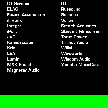
DT Screens
RTI
ELAC
Russound
Future Automation
Sonance
ifi audio
Sonos
Integra
Stealth Acoustics
iPort
Stewart Filmscreen
JVC
Torus Power
Kaleidescape
Trinnov Audio
Krix
WiiM
LEA
Wireworld
Lumin
Wisdom Audio
M&K Sound
Yamaha MusicCast
Magnetar Audio