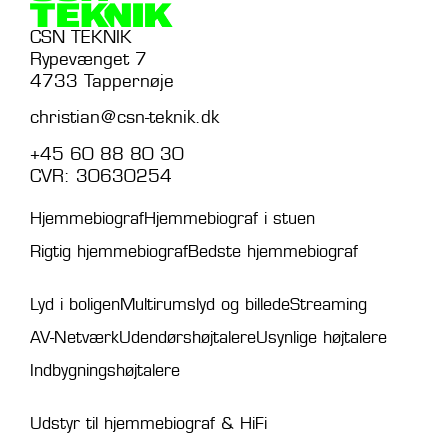
CSN TEKNIK
Rypevænget 7
4733 Tappernøje
christian@csn-teknik.dk
+45 60 88 80 30
CVR: 30630254
Hjemmebiograf
Hjemmebiograf i stuen
Rigtig hjemmebiograf
Bedste hjemmebiograf
Lyd i boligen
Multirumslyd og billede
Streaming
AV-Netværk
Udendørshøjtalere
Usynlige højtalere
Indbygningshøjtalere
Udstyr til hjemmebiograf & HiFi