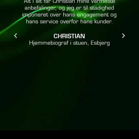
Alt i alt får Christian mine varmeste
anbefalinger, og jeg er til stadighed
Chri
imponeret over hans engagement og
find
hans service overfor hans kunder.
ens 
den
tilfr
CHRISTIAN
Hjemmebiograf i stuen, Esbjerg