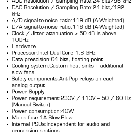
ADC Resolution / Sampling Rate:24 bits/96 kHz
DAC Resolution / Sampling Rate:24 bits/192
kHz
A/D signal-to-noise ratio:119 dB (A-Weighted)
D/A signal-to-noise ratio:118 dB (A-Weighted)
Clock / Jitter:attenuation > 50 dB is above
100Hz
Hardware
Processor:Intel Dual-Core 1.8 GHz
Data prescision:64 bits, floating point
Cooling system:Custom heat sinks + additional
slow fans
Safety components:AntiPop relays on each
analog output
Power Supply
Power requirement:230V / 110V – 50 / 60 Hz
(Manual Switch)
Power consumption:40W
Mains fuse:1A Slow-Blow
Internal PSUs:Independent for audio and
processing sections