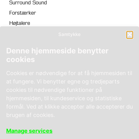
Surround Sound
Forstærker
Højtalere
Projektor
Samtykke
Lærred
Denne hjemmeside benytter
Skærme
cookies
Film- og musikstreamer
Cookies er nødvendige for at få hjemmesiden til
Videoprocessor
at fungere. Vi benytter egne og tredjeparts
Fjernbetjening
cookies til nødvendige funktioner på
hjemmesiden, til kundeservice og statistiske
Kontakt
formål. Ved at klikke accepter alle accepterer du
Om os
brugen af cookies.
Finansiering
Manage services
Cookie- og privatlivspolitik