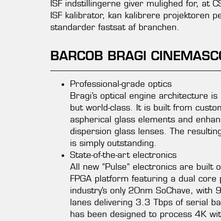
ISF indstillingerne giver mulighed for, at
ISF kalibrator, kan kalibrere projektoren pe
standarder fastsat af branchen.
BARCOB BRAGI CINEMASC
Professional-grade optics
Bragi’s optical engine architecture is
but world-class. It is built from cust
aspherical glass elements and enhan
dispersion glass lenses. The resultin
is simply outstanding.
State-of-the-art electronics
All new “Pulse” electronics are built 
FPGA platform featuring a dual core
industry’s only 20nm SoChave, with 
lanes delivering 3.3 Tbps of serial ba
has been designed to process 4K wi