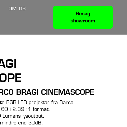
V
OM OS
Besøg
showroom
AGI
OPE
RCO BRAGI CINEMASCOPE
te RGB LED projektor fra Barco.
160 i 2.39 :1 format.
 Lumens lysoutput.
il mindre end 30dB.