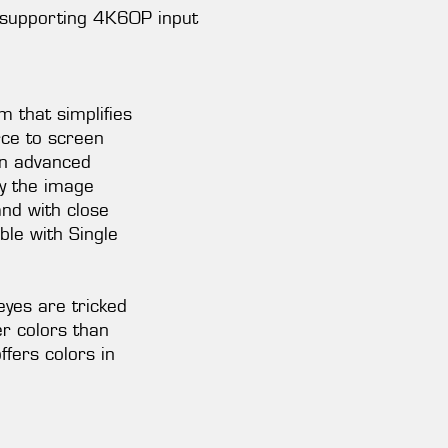
supporting 4K60P input
 that simplifies
rce to screen
an advanced
ay the image
and with close
ible with Single
yes are tricked
er colors than
ffers colors in