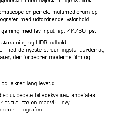
tjenester i den højest mulige kvalitet.
nemascope
er perfekt multimedierum og
grafer med udfordrende lysforhold.
il gaming med lav input lag, 4K/60 fps.
il streaming og HDR-indhold:
el med de nyeste streamingstandarder og
ter, der forbedrer moderne film og
ogi sikrer lang levetid.
bsolut bedste billedekvalitet, anbefales
k at tilslutte en madVR Envy
essor i biografen.