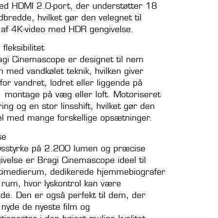
ed HDMI 2.0-port, der understøtter 18
bredde, hvilket gør den velegnet til
g af 4K-video med HDR gengivelse.
fleksibilitet
gi Cinemascope er designet til nem
on med vandkølet teknik, hvilken giver
for vandret, lodret eller liggende på
r montage på væg eller loft. M
otoriseret
ring og en stor linsshift, hvilket gør den
l med mange forskellige opsætninger.
se
ysstyrke på 2.200 lumen og præcise
ivelse er Bragi Cinemascope ideel til
ltimedierum, dedikerede hjemmebiografer
 rum, hvor lyskontrol kan være
de. Den er også perfekt til dem, der
 nyde de nyeste film og