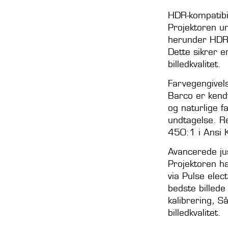
HDR-kompatibil
Projektoren un
herunder HDR
Dette sikrer 
billedkvalitet.
Farvegengivels
Barco er kendt
og naturlige 
undtagelse. Re
450:1 i Ansi 
Avancerede ju
Projektoren h
via Pulse elec
bedste billede
kalibrering, S
billedkvalitet.