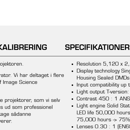
KALIBRERING
SPECIFIKATIONE
ojektoren.
Resolution 5,120 x 
Display technology S
ator. Vi har deltaget i flere
Housing Sealed DMDs 
 af Image Science
Input compatibility u
Light output T-versio
Contrast 450 : 1 ANS
e projektorer, som vi selv
Light engine Solid St
 os ud som professionel
LED life 50,000 hour
etage sådanne
75,000 hours -> 75%
verer.
Lenses 0.30 : 1 (EN6