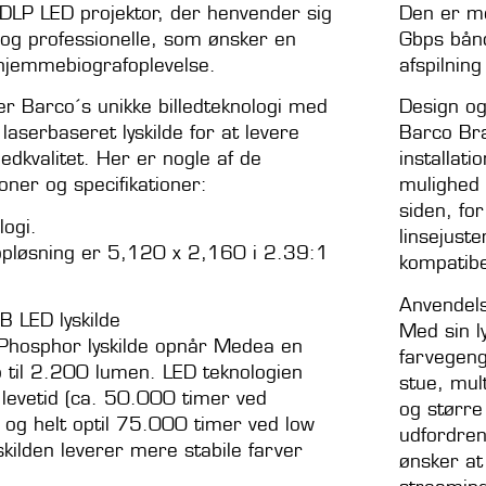
DLP LED projektor, der henvender sig
Den er m
r og professionelle, som ønsker en
Gbps bånd
 hjemmebiografoplevelse.
afspilnin
r Barco´s unikke billedteknologi med
Design og 
aserbaseret lyskilde for at levere
Barco Bra
ledkvalitet. Her er nogle af de
installati
ioner og specifikationer:
mulighed 
siden, fo
ogi.
linsejuste
opløsning er 5,120 x 2,160 i 2.39:1
kompatibe
Anvendel
B LED lyskilde
Med sin l
Phosphor lyskilde opnår Medea en
farvegeng
p til 2.200 lumen. LED teknologien
stue, mu
 levetid (ca. 50.000 timer ved
og større
) og helt optil 75.000 timer ved low
udfordren
skilden leverer mere stabile farver
ønsker at