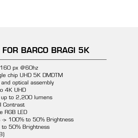
R FOR BARCO BRAGI 5K
2,160 px @60hz
ingle chip UHD 5K DMDTM
and optical assembly
p to 4K UHD
n: up to 2,200 lumens
I Contrast
ate RGB LED
s -> 100% to 50% Brightness
 to 50% Brightness
8)