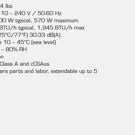
4 lbs
110 – 240 V / 50-60 Hz
00 W typical, 570 W maximum
BTU/h typical, 1,945 BTU/h max
t 25°C/77°F) 30-33 dB(A)
 10 – 45°C (sea level)
0 – 80% RH
on
C Class A and cCSAus
ars parts and labor, extendable up to 5