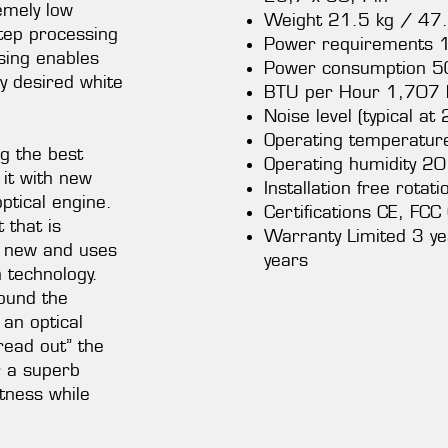
mely low
Weight 21.5 kg / 47.
step processing
Power requirements 
sing enables
Power consumption 5
y desired white
BTU per Hour 1,707 
Noise level (typical a
Operating temperature
ng the best
Operating humidity 2
it with new
Installation free rotati
ptical engine.
Certifications CE, FC
 that is
Warranty Limited 3 ye
d new and uses
years
n technology.
round the
 an optical
read out” the
r a superb
tness while