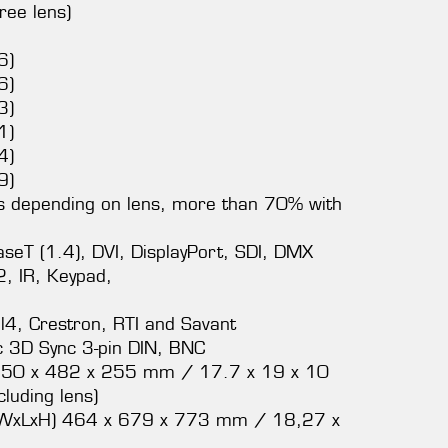
ree lens)
6)
6)
3)
1)
4)
9)
es depending on lens, more than 70% with
eT (1.4), DVI, DisplayPort, SDI, DMX
, IR, Keypad,
ol4, Crestron, RTI and Savant
c 3D Sync 3-pin DIN, BNC
450 x 482 x 255 mm / 17.7 x 19 x 10
cluding lens)
 (WxLxH) 464 x 679 x 773 mm / 18,27 x