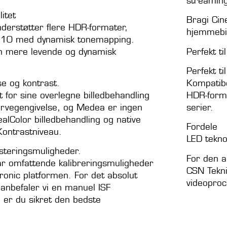
streaming
itet
Bragi Ci
derstøtter flere HDR-formater,
hjemmebio
10 med dynamisk tonemapping.
en mere levende og dynamisk
Perfekt t
Perfekt t
e og kontrast.
Kompatib
 for sine overlegne billedbehandling
HDR-forma
farvegengivelse, og Medea er ingen
serier.
alColor billedbehandling og native
Fordele
Kontrastniveau.
LED teknol
steringsmuligheder.
For den a
ar omfattende kalibreringsmuligheder
CSN Tekni
tronic platformen. For det absolut
videoproc
 anbefaler vi en manuel ISF
å er du sikret den bedste