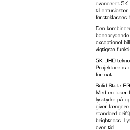
avanceret 5K 
til entusiaste
førsteklasses
Den kombinere
banebrydende l
exceptionel bil
vigtigste funkt
5K UHD teknol
Projektorens 
format.
Solid State RG
Med en laser 
lysstyrke på o
giver længere
standard drift
brightness. Ly
over tid.