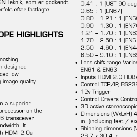
 CSN Teknik, som er godkendt
0.41 : 1 (UST 90 deg
rfekt efter fastlagte
0.65 : 1 (EN67)
0.80 – 1.21 : 1 (EN6
0.90 – 1.30 : 1 (EN7
OPE HIGHLIGHTS
1.21 – 1.70 : 1 (EN6
1.70 – 2.50 : 1 (EN6
2.50 – 4.60 : 1 (EN4
6.50 – 9.10 : 1 (EN6
 nothing
Lens shift range Vari
om designed
EN61 & EN63
ced low
Inputs HDMI 2.0 HDBas
g image quality
Control TCP/IP, RS232
12v Trigger
Control Drivers Contr
on a superior
3D active stereoscopi
 processor on the
Dimensions (WxLxH) 
96 transceiver
in. (including feet / ex
ndwidth. It
Shipping dimensions
th HDMI 2.0a
26,7 x 30,4 in