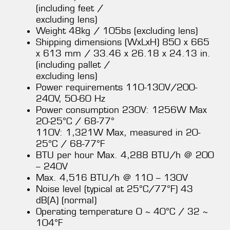
(including feet /
excluding lens)
Weight 48kg / 105bs (excluding lens)
Shipping dimensions (WxLxH) 850 x 665
x 613 mm / 33.46 x 26.18 x 24.13 in.
(including pallet /
excluding lens)
Power requirements 110-130V/200-
240V, 50-60 Hz
Power consumption 230V: 1256W Max
20-25°C / 68-77°
110V: 1,321W Max, measured in 20-
25°C / 68-77°F
BTU per hour Max. 4,288 BTU/h @ 200
– 240V
Max. 4,516 BTU/h @ 110 – 130V
Noise level (typical at 25°C/77°F) 43
dB(A) (normal)
Operating temperature 0 ~ 40°C / 32 ~
104°F