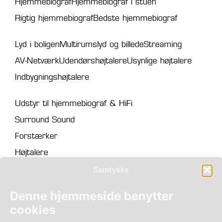
Hjemmebiograf
Hjemmebiograf i stuen
Rigtig hjemmebiograf
Bedste hjemmebiograf
Lyd i boligen
Multirumslyd og billede
Streaming
AV-Netværk
Udendørshøjtalere
Usynlige højtalere
Indbygningshøjtalere
Udstyr til hjemmebiograf & HiFi
Surround Sound
Forstærker
Højtalere
Projektor
Samtykke
Lærred
Denne hjemmeside benytter
Skærme
cookies
Film- og musikstreamer