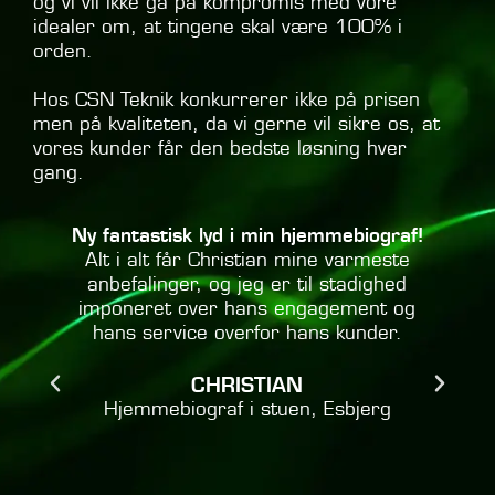
og vi vil ikke gå på kompromis med vore
idealer om, at tingene skal være 100% i
orden.
Hos CSN Teknik konkurrerer ikke på prisen
men på kvaliteten, da vi gerne vil sikre os, at
vores kunder får den bedste løsning hver
gang.
!
Min bedste anbefaling af samarbejdet
med Christian, CSN Teknik.
Christian bestræber sig virkelig på at
finde den bedste løsning, der opfylder
ens ønsker med skyldig hensyntagen til
den økonomiske ramme. Vi er yderst
tilfredse med anlægget, som er leveret
i aftalt kvalitet til aftalt pris.
ARNE, NÆSTVED
Hjemmebiograf i stuen og