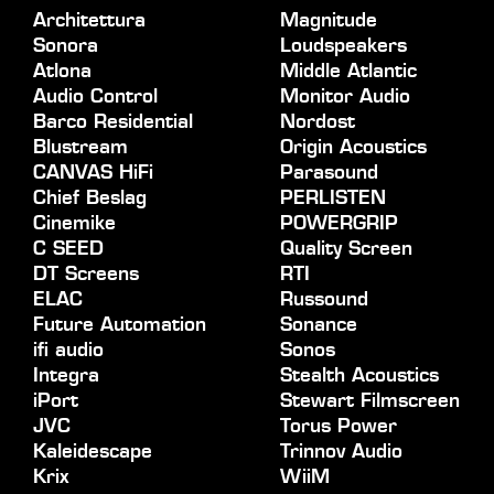
Architettura
Magnitude
Sonora
Loudspeakers
Atlona
Middle Atlantic
Audio Control
Monitor Audio
Barco Residential
Nordost
Blustream
Origin Acoustics
CANVAS HiFi
Parasound
Chief Beslag
PERLISTEN
Cinemike
POWERGRIP
C SEED
Quality Screen
DT Screens
RTI
ELAC
Russound
Future Automation
Sonance
ifi audio
Sonos
Integra
Stealth Acoustics
iPort
Stewart Filmscreen
JVC
Torus Power
Kaleidescape
Trinnov Audio
Krix
WiiM