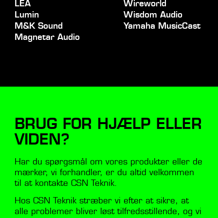
LEA
Wireworld
Lumin
Wisdom Audio
M&K Sound
Yamaha MusicCast
Magnetar Audio
BRUG FOR HJÆLP ELLER
VIDEN?
Har du spørgsmål om vores produkter eller de
mærker, vi forhandler, er du altid velkommen
til at kontakte CSN Teknik.
Hos CSN Teknik stræber vi efter at sikre, at
alle problemer bliver løst tilfredsstillende, og vi