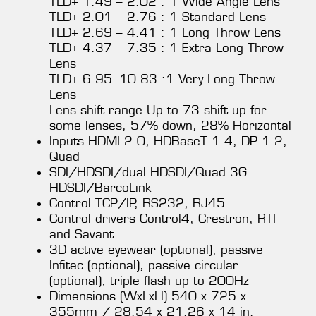
TLD+ 1.49 – 2.02 : 1 Wide Angle Lens
TLD+ 2.01 – 2.76 : 1 Standard Lens
TLD+ 2.69 – 4.41 : 1 Long Throw Lens
TLD+ 4.37 – 7.35 : 1 Extra Long Throw
Lens
TLD+ 6.95 -10.83 :1 Very Long Throw
Lens
Lens shift range Up to 73 shift up for
some lenses, 57% down, 28% Horizontal
Inputs HDMI 2.0, HDBaseT 1.4, DP 1.2,
Quad
SDI/HDSDI/dual HDSDI/Quad 3G
HDSDI/BarcoLink
Control TCP/IP, RS232, RJ45
Control drivers Control4, Crestron, RTI
and Savant
3D active eyewear (optional), passive
Infitec (optional), passive circular
(optional), triple flash up to 200Hz
Dimensions (WxLxH) 540 x 725 x
355mm / 28.54 x 21.26 x 14 in.