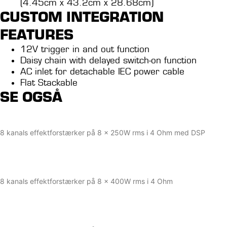
(4.45cm x 43.2cm x 28.68cm)
CUSTOM INTEGRATION
FEATURES
12V trigger in and out function
Daisy chain with delayed switch-on function
AC inlet for detachable IEC power cable
Flat Stackable
SE OGSÅ
Wisdom Audio IA-8 DSP
8 kanals effektforstærker på 8 x 250W rms i 4 Ohm med DSP
Læs mere
Wisdom Audio SA-8
8 kanals effektforstærker på 8 x 400W rms i 4 Ohm
Læs mere
Wisdom Audio SA-8 DSP