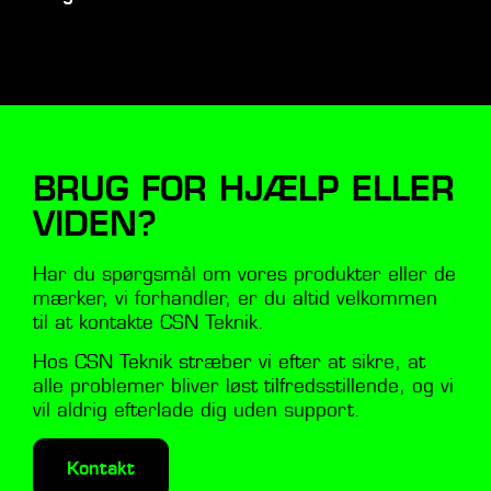
BRUG FOR HJÆLP ELLER
VIDEN?
Har du spørgsmål om vores produkter eller de
mærker, vi forhandler, er du altid velkommen
til at kontakte CSN Teknik.
Hos CSN Teknik stræber vi efter at sikre, at
alle problemer bliver løst tilfredsstillende, og vi
vil aldrig efterlade dig uden support.
Kontakt