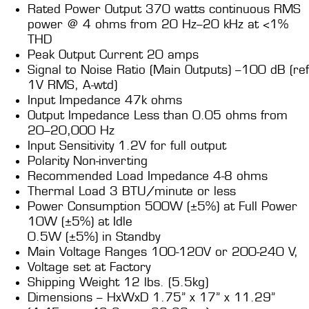
Rated Power Output 370 watts continuous RMS
power @ 4 ohms from 20 Hz–20 kHz at <1%
THD
Peak Output Current 20 amps
Signal to Noise Ratio (Main Outputs) –100 dB (ref
1V RMS, A-wtd)
Input Impedance 47k ohms
Output Impedance Less than 0.05 ohms from
20–20,000 Hz
Input Sensitivity 1.2V for full output
Polarity Non-inverting
Recommended Load Impedance 4-8 ohms
Thermal Load 3 BTU/minute or less
Power Consumption 500W (±5%) at Full Power
10W (±5%) at Idle
0.5W (±5%) in Standby
Main Voltage Ranges 100-120V or 200-240 V,
Voltage set at Factory
Shipping Weight 12 lbs. (5.5kg)
Dimensions – HxWxD 1.75” x 17” x 11.29”