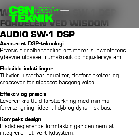
WISDOM AUDIO SW-1 DSP
FORDELEN VED WISDOM
AUDIO SW-1 DSP
Avanceret DSP-teknologi
Præcis signalbehandling optimerer subwooferens
ydeevne tilpasset rumakustik og højttalersystem.
Fleksible indstillinger
Tilbyder justerbar equalizer, tidsforsinkelser og
crossover for tilpasset basgengivelse.
Effektiv og præcis
Leverer kraftfuld forstærkning med minimal
forvrængning, ideel til dyb og dynamisk bas.
Kompakt design
Pladsbesparende formfaktor gør den nem at
integrere i ethvert lydsystem.