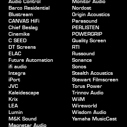
Audio Control
Monitor Audio
Barco Residential
Nordost
Blustream
Origin Acoustics
CANVAS HiFi
Parasound
Chief Beslag
PERLISTEN
Cinemike
POWERGRIP
C SEED
Quality Screen
DT Screens
RTI
ELAC
Russound
Future Automation
Sonance
ifi audio
Sonos
Integra
Stealth Acoustics
iPort
Stewart Filmscreen
JVC
Torus Power
Kaleidescape
Trinnov Audio
Krix
WiiM
LEA
Wireworld
Lumin
Wisdom Audio
M&K Sound
Yamaha MusicCast
Magnetar Audio