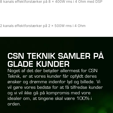
8 kanals effektforstærker på 8 x 400W rms i 4 Ohm med DSP
Læs mere
Wisdom Audio SA-2
2 kanals effektforstærker på 2 x 500W rms i 4 Ohm
Læs mere
CSN TEKNIK SAMLER PÅ
GLADE KUNDER
Noget af det der betyder allermest for CSN
Teknik, er at vores kunder får opfyldt deres
ønsker og drømme indenfor lyd og billede. Vi
vil gøre vores bedste for at få tilfredse kunder
og vi vil ikke gå på kompromis med vore
idealer om, at tingene skal være 100% i
orden.