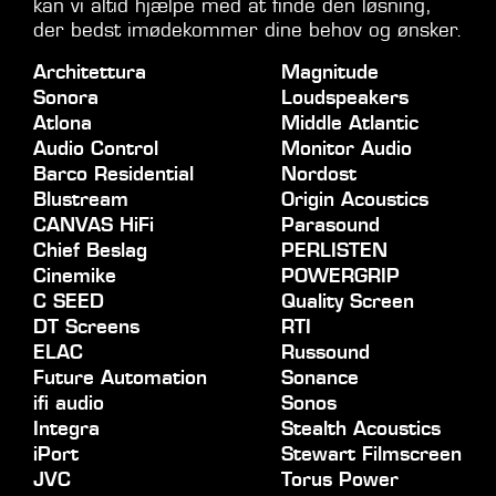
kan vi altid hjælpe med at finde den løsning,
der bedst imødekommer dine behov og ønsker.
Architettura
Magnitude
Sonora
Loudspeakers
Atlona
Middle Atlantic
Audio Control
Monitor Audio
Barco Residential
Nordost
Blustream
Origin Acoustics
CANVAS HiFi
Parasound
Chief Beslag
PERLISTEN
Cinemike
POWERGRIP
C SEED
Quality Screen
DT Screens
RTI
ELAC
Russound
Future Automation
Sonance
ifi audio
Sonos
Integra
Stealth Acoustics
iPort
Stewart Filmscreen
JVC
Torus Power