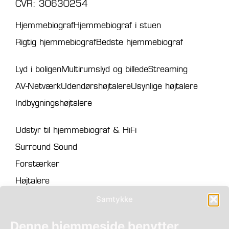
CVR: 30630254
Hjemmebiograf
Hjemmebiograf i stuen
Rigtig hjemmebiograf
Bedste hjemmebiograf
Lyd i boligen
Multirumslyd og billede
Streaming
AV-Netværk
Udendørshøjtalere
Usynlige højtalere
Indbygningshøjtalere
Udstyr til hjemmebiograf & HiFi
Surround Sound
Forstærker
Højtalere
Projektor
Samtykke
Lærred
Denne hjemmeside benytter