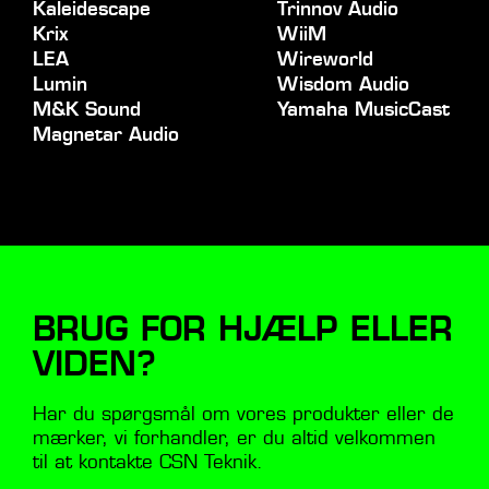
Kaleidescape
Trinnov Audio
Krix
WiiM
LEA
Wireworld
Lumin
Wisdom Audio
M&K Sound
Yamaha MusicCast
Magnetar Audio
BRUG FOR HJÆLP ELLER
VIDEN?
Har du spørgsmål om vores produkter eller de
mærker, vi forhandler, er du altid velkommen
til at kontakte CSN Teknik.