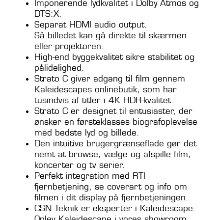
Imponerende lydkvalitet i Dolby Atmos og
DTS:X.
Separat HDMI audio output.
Så billedet kan gå direkte til skærmen
eller projektoren.
High-end byggekvalitet sikre stabilitet og
pålidelighed.
Strato C giver adgang til film gennem
Kaleidescapes onlinebutik, som har
tusindvis af titler i 4K HDR-kvalitet.
Strato C er designet til entusiaster, der
ønsker en førsteklasses biografoplevelse
med bedste lyd og billede.
Den intuitive brugergrænseflade gør det
nemt at browse, vælge og afspille film,
koncerter og tv serier.
Perfekt integration med RTI
fjernbetjening, se coverart og info om
filmen i dit display på fjernbetjeningen.
CSN Teknik er eksperter i Kaleidescape.
Oplev Kaleidescape i vores showroom.