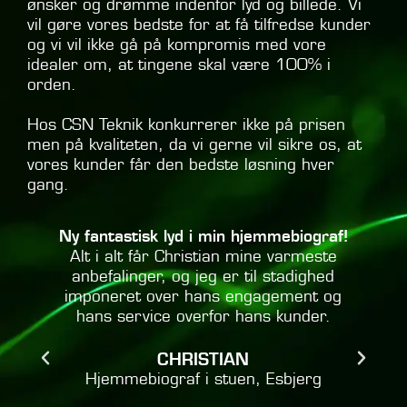
ønsker og drømme indenfor lyd og billede. Vi
vil gøre vores bedste for at få tilfredse kunder
og vi vil ikke gå på kompromis med vore
idealer om, at tingene skal være 100% i
orden.
Hos CSN Teknik konkurrerer ikke på prisen
men på kvaliteten, da vi gerne vil sikre os, at
vores kunder får den bedste løsning hver
gang.
!
Min bedste anbefaling af samarbejdet
med Christian, CSN Teknik.
Christian bestræber sig virkelig på at
finde den bedste løsning, der opfylder
ens ønsker med skyldig hensyntagen til
den økonomiske ramme. Vi er yderst
tilfredse med anlægget, som er leveret
i aftalt kvalitet til aftalt pris.