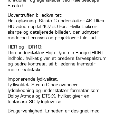
funktioner og egenskaber ved Kaleidescape
Strato C:
Uovertruffen billedkvalitet:
Høj opløsning: Strato C understøtter 4K Ultra
HD video i op til 40/60 Fps. Hvilket sikrer
skarpe og detaljerede billeder, der udnytter
moderne fjernsyns og projektorer fuldt ud.
HDR og HDR10:
Den understøtter High Dynamic Range (HDR)
indhold, hvilket giver et bredere farvespektrum
og bedre kontrast, så billederne fremstår
mere realistiske.
Imponerende lydkvalitet.
Lydkvalitet: Strato C har avanceret
lyddekodning og understøtter formater som
Dolby Atmos og DTS:X, hvilket giver en
fantastisk 3D lydoplevelse.
Brugervenlighed: Enheden er designet med